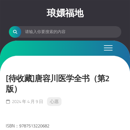
Skip
to
琅嬛福地
content
[待收藏]唐容川医学全书（第2
版）
2024 年 4 月 9 日
心愿
ISBN：9787513220682