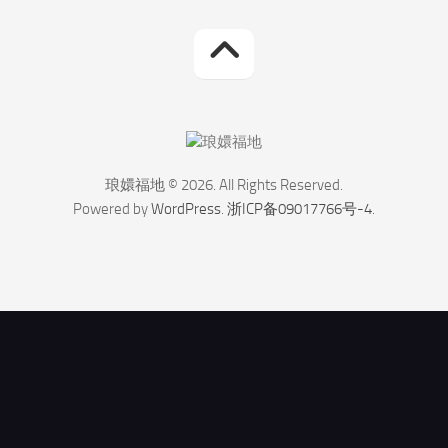
琅嬛福地 © 2026. All Rights Reserved.
Powered by
WordPress
.
浙ICP备09017766号-4
.