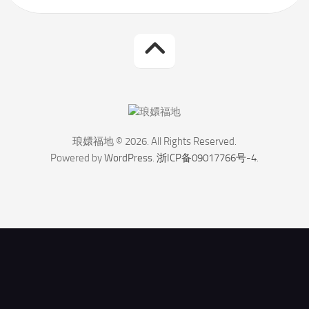
琅嬛福地 © 2026. All Rights Reserved.
Powered by
WordPress
.
浙ICP备09017766号-4
.