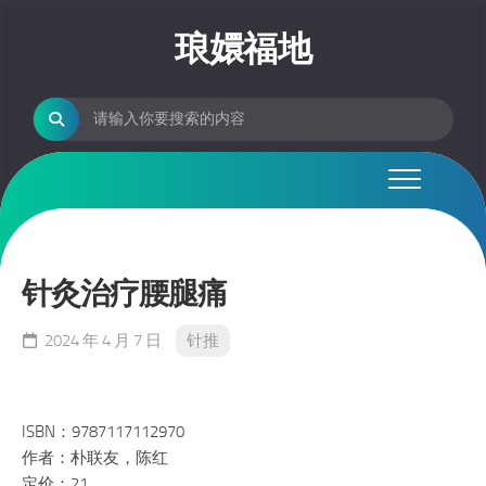
Skip
to
琅嬛福地
content
针灸治疗腰腿痛
2024 年 4 月 7 日
针推
ISBN：9787117112970
作者：朴联友，陈红
定价：21