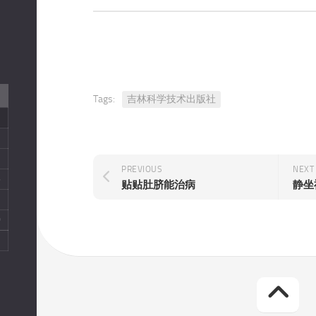
临
证
养
生
医
Tags:
吉林科学技术出版社
案
医
史
综
PREVIOUS
NEXT
6
合
贴贴肚脐能治病
静坐
3
教
材
0