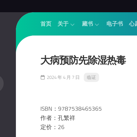
首页
关于
藏书
电子书
心
帮
经
助
论
大病预防先除湿热毒
联
基
系
础
品
诊
2024 年 4 月 7 日
临证
茶
法
捐
针
书
推
ISBN：9787538465365
捐
本
钱
草
作者：孔繁祥
定价：26
方
书