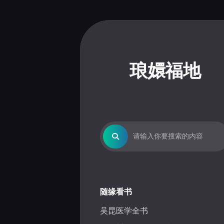
Skip
to
content
琅嬛福地
随缘看书
吴昆医学全书