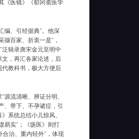
其《医镜》《郁冈斋医学
汇编、引经据典”。他深
采撷百家、折衷一是”，
广泛辑录唐宋金元至明中
原文，再汇各家论述，后
现代教科书，极大方便后
“源流清晰、辨证分明、
产、带下、不孕诸症，引
科》系统总结小儿惊风、
虚易实”；《疡医》则打
外合治、重内轻外”，体现