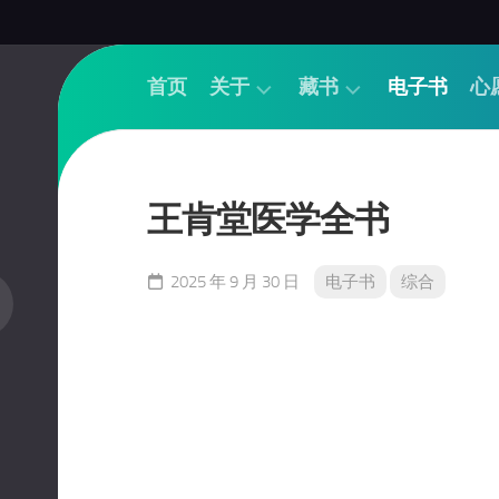
首页
关于
藏书
电子书
心
帮
经
助
论
王肯堂医学全书
联
基
系
础
品
诊
2025 年 9 月 30 日
电子书
综合
茶
法
捐
针
书
推
捐
本
钱
草
方
书