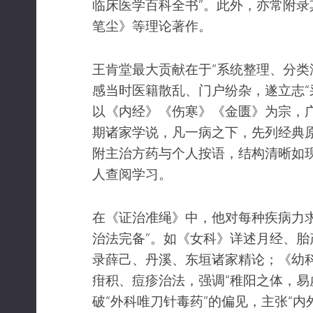
临床医学百科全书”。此外，亦常附录
笔尘》等理论著作。
王肯堂最大贡献在于“系统整理、分类
感当时医籍散乱、门户纷杂，遂立志“
以《内经》《伤寒》《金匮》为宗，
期诸家学说，凡一病之下，先列经典
附主治方药与个人按语，结构清晰如
人查阅学习。
在《证治准绳》中，他对每种疾病力求
治法完备”。如《女科》详述月经、胎
录薛己、丹溪、东垣诸家精论；《幼
疳积、痘疹治法，强调“稚阳之体，易
破“外科唯刀针毒药”的偏见，主张“内