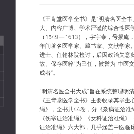
临
证
《王肯堂医学全书》是“明清名医全书
养
大、内容广博、学术严谨的综合性医
生
（1549—1613），字宇泰，号损
医
案
年间著名医学家、藏书家、文献学家
进士、任翰林院检讨，后因政治失意归
医
史
故、保存医粹”为己任，被誉为“中医文
综
成者”。
6
合
3
教
“明清名医全书大成”旨在系统整理明
材
0
《王肯堂医学全书》主要收录其毕生
绳》，全书共44卷，分《杂病证治准
《伤寒证治准绳》《女科证治准绳》
证治准绳》六大部，几乎涵盖中医临床