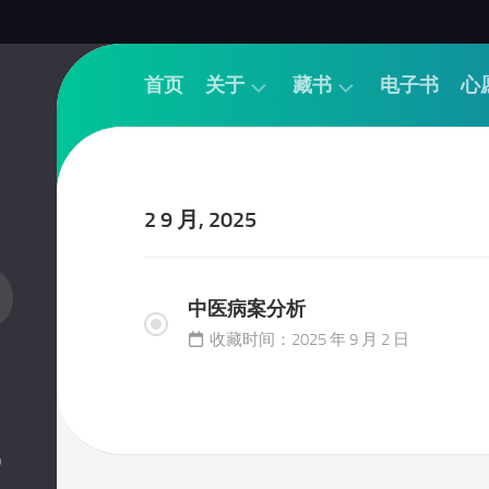
首页
关于
藏书
电子书
心
帮
经
助
论
联
基
2 9 月, 2025
系
础
品
诊
茶
法
中医病案分析
捐
针
收藏时间：2025 年 9 月 2 日
书
推
捐
本
钱
草
方
）
书