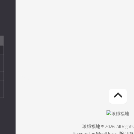
临
证
养
生
医
案
医
史
4
综
1
合
8
教
材
琅嬛福地 © 2026. All Rights
Powered by
WordPress
.
浙ICP备