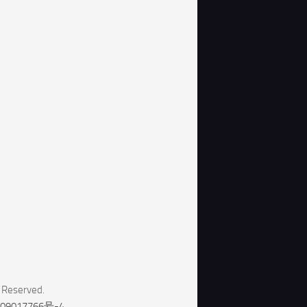
 Reserved.
09017766号-4
.