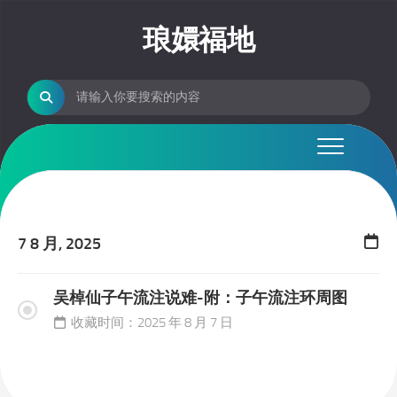
Skip
to
琅嬛福地
content
7 8 月, 2025
吴棹仙子午流注说难-附：子午流注环周图
收藏时间：2025 年 8 月 7 日